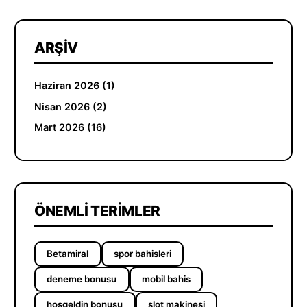
ARŞIV
Haziran 2026 (1)
Nisan 2026 (2)
Mart 2026 (16)
ÖNEMLI TERIMLER
Betamiral
spor bahisleri
deneme bonusu
mobil bahis
hoşgeldin bonusu
slot makinesi