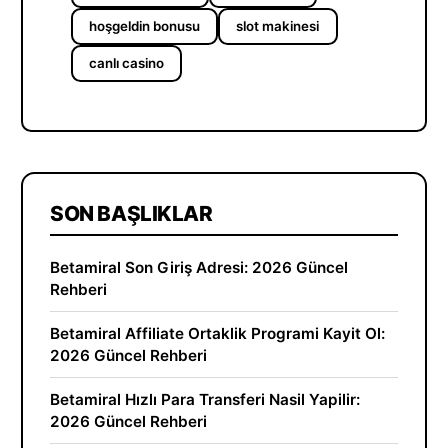
hoşgeldin bonusu
slot makinesi
canlı casino
SON BAŞLIKLAR
Betamiral Son Giriş Adresi: 2026 Güncel
Rehberi
Betamiral Affiliate Ortaklik Programi Kayit Ol:
2026 Güncel Rehberi
Betamiral Hızlı Para Transferi Nasil Yapilir:
2026 Güncel Rehberi