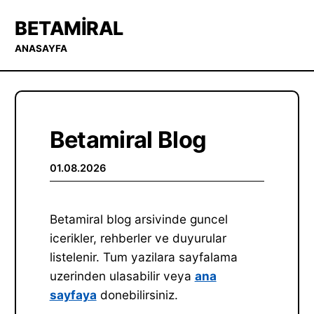
BETAMIRAL
ANASAYFA
Betamiral Blog
01.08.2026
Betamiral blog arsivinde guncel
icerikler, rehberler ve duyurular
listelenir. Tum yazilara sayfalama
uzerinden ulasabilir veya
ana
sayfaya
donebilirsiniz.