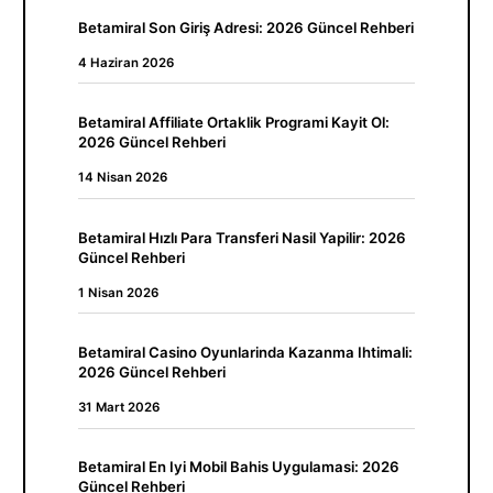
Betamiral Son Giriş Adresi: 2026 Güncel Rehberi
4 Haziran 2026
Betamiral Affiliate Ortaklik Programi Kayit Ol:
2026 Güncel Rehberi
14 Nisan 2026
Betamiral Hızlı Para Transferi Nasil Yapilir: 2026
Güncel Rehberi
1 Nisan 2026
Betamiral Casino Oyunlarinda Kazanma Ihtimali:
2026 Güncel Rehberi
31 Mart 2026
Betamiral En Iyi Mobil Bahis Uygulamasi: 2026
Güncel Rehberi