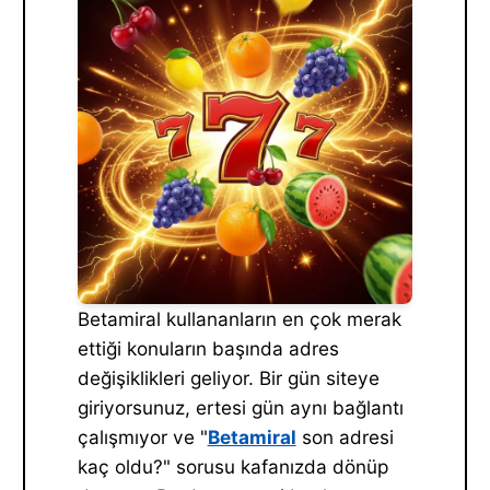
Betamiral kullananların en çok merak
ettiği konuların başında adres
değişiklikleri geliyor. Bir gün siteye
giriyorsunuz, ertesi gün aynı bağlantı
çalışmıyor ve "
Betamiral
son adresi
kaç oldu?" sorusu kafanızda dönüp