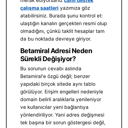
merak ediyorsanız
canlı destek
çalışma saatleri
yazımıza göz
atabilirsiniz. Burada şunu kontrol et:
ulaştığın kanalın gerçekten resmi olup
olmadığını, çünkü taklit hesaplar tam
da bu noktada devreye giriyor.
Betamiral Adresi Neden
Sürekli Değişiyor?
Bu sorunun cevabı aslında
Betamiral'e özgü değil; benzer
yapıdaki birçok sitede aynı tablo
görülüyor. Erişim engelleri nedeniyle
domain belirli aralıklarla yenileniyor
ve kullanıcılar yeni bağlantıya
yönlendiriliyor. Yani adres değişmesi
tek başına bir sorun göstergesi değil,