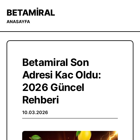
BETAMIRAL
ANASAYFA
Betamiral Son
Adresi Kac Oldu:
2026 Güncel
Rehberi
10.03.2026