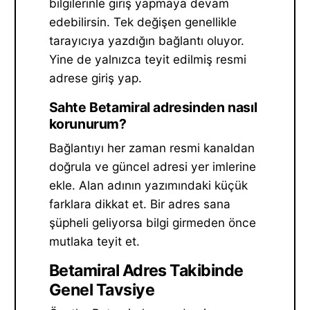
bilgilerinle giriş yapmaya devam
edebilirsin. Tek değişen genellikle
tarayıcıya yazdığın bağlantı oluyor.
Yine de yalnızca teyit edilmiş resmi
adrese giriş yap.
Sahte Betamiral adresinden nasıl
korunurum?
Bağlantıyı her zaman resmi kanaldan
doğrula ve güncel adresi yer imlerine
ekle. Alan adının yazımındaki küçük
farklara dikkat et. Bir adres sana
şüpheli geliyorsa bilgi girmeden önce
mutlaka teyit et.
Betamiral Adres Takibinde
Genel Tavsiye