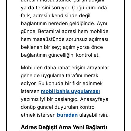
ya da tersini soruyor. Çoğu durumda
fark, adresin kendisinde değil
bağlantının nereden geldiğinde. Aynı
güncel Betamiral adresi hem mobilde
hem masaüstünde sorunsuz açılması
beklenen bir şey; açılmıyorsa önce
bağlantının güncelliğini kontrol et.
Mobilden daha rahat erişim arayanlar
genelde uygulama tarafını merak
ediyor. Bu konuda bir fikir edinmek
istersen
mobil bahis uygulaması
yazımız iyi bir başlangıç. Anasayfaya
dönüp güncel duyuruları kontrol
etmek istersen
buradan
ulaşabilirsin.
Adres Değişti Ama Yeni Bağlantı