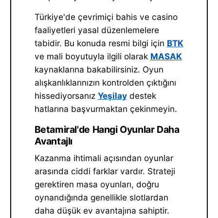
Türkiye'de çevrimiçi bahis ve casino
faaliyetleri yasal düzenlemelere
tabidir. Bu konuda resmi bilgi için
BTK
ve mali boyutuyla ilgili olarak
MASAK
kaynaklarına bakabilirsiniz. Oyun
alışkanlıklarınızın kontrolden çıktığını
hissediyorsanız
Yeşilay
destek
hatlarına başvurmaktan çekinmeyin.
Betamiral'de Hangi Oyunlar Daha
Avantajlı
Kazanma ihtimali açısından oyunlar
arasında ciddi farklar vardır. Strateji
gerektiren masa oyunları, doğru
oynandığında genellikle slotlardan
daha düşük ev avantajına sahiptir.