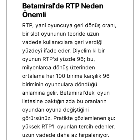
Betamiral'de RTP Neden
Önemli
RTP, yani oyuncuya geri dönüş oranı,
bir slot oyununun teoride uzun
vadede kullanıcılara geri verdiği
yüzdeyi ifade eder. Diyelim ki bir
oyunun RTP'si yüzde 96; bu,
milyonlarca dönüş üzerinden
ortalama her 100 birime karşılık 96
biriminin oyunculara döndüğü
anlamına gelir. Betamiral'deki oyun
listesine baktığınızda bu oranların
oyundan oyuna değiştiğini
görürsünüz. Pratikte gözlemlenen şu:
yüksek RTP'li oyunları tercih edenler,
uzun vadede daha az hırpalanıyor.