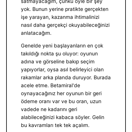
satmayacağım, çünkü öyle bir şey
yok. Bunun yerine pratikte gerçekten
işe yarayan, kazanma ihtimalinizi
nasıl daha gerçekçi okuyabileceğinizi
anlatacağım.
Genelde yeni başlayanların en çok
takıldığı nokta şu oluyor: oyunun
adına ve görseline bakıp seçim
yapıyorlar, oysa asıl belirleyici olan
rakamlar arka planda duruyor. Burada
acele etme. Betamiral'de
oynayacağınız her oyunun bir geri
ödeme oranı var ve bu oran, uzun
vadede ne kadarını geri
alabileceğinizi kabaca söyler. Gelin
bu kavramları tek tek açalım.