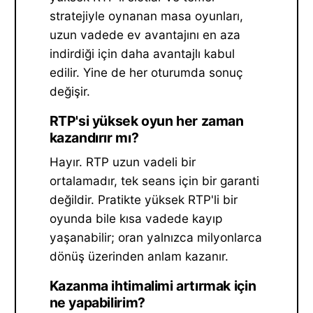
stratejiyle oynanan masa oyunları,
uzun vadede ev avantajını en aza
indirdiği için daha avantajlı kabul
edilir. Yine de her oturumda sonuç
değişir.
RTP'si yüksek oyun her zaman
kazandırır mı?
Hayır. RTP uzun vadeli bir
ortalamadır, tek seans için bir garanti
değildir. Pratikte yüksek RTP'li bir
oyunda bile kısa vadede kayıp
yaşanabilir; oran yalnızca milyonlarca
dönüş üzerinden anlam kazanır.
Kazanma ihtimalimi artırmak için
ne yapabilirim?