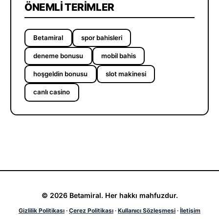
ÖNEMLI TERIMLER
Betamiral
spor bahisleri
deneme bonusu
mobil bahis
hoşgeldin bonusu
slot makinesi
canlı casino
© 2026 Betamiral. Her hakkı mahfuzdur.
Gizlilik Politikası
·
Çerez Politikası
·
Kullanıcı Sözleşmesi
·
İletişim