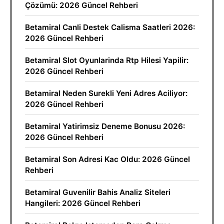
Çözümü: 2026 Güncel Rehberi
Betamiral Canli Destek Calisma Saatleri 2026:
2026 Güncel Rehberi
Betamiral Slot Oyunlarinda Rtp Hilesi Yapilir:
2026 Güncel Rehberi
Betamiral Neden Surekli Yeni Adres Aciliyor:
2026 Güncel Rehberi
Betamiral Yatirimsiz Deneme Bonusu 2026:
2026 Güncel Rehberi
Betamiral Son Adresi Kac Oldu: 2026 Güncel
Rehberi
Betamiral Guvenilir Bahis Analiz Siteleri
Hangileri: 2026 Güncel Rehberi