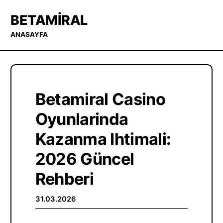
BETAMIRAL
ANASAYFA
Betamiral Casino
Oyunlarinda
Kazanma Ihtimali:
2026 Güncel
Rehberi
31.03.2026