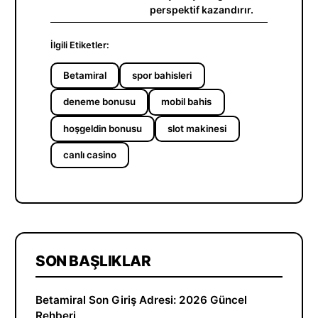
perspektif kazandırır.
İlgili Etiketler:
Betamiral
spor bahisleri
deneme bonusu
mobil bahis
hoşgeldin bonusu
slot makinesi
canlı casino
SON BAŞLIKLAR
Betamiral Son Giriş Adresi: 2026 Güncel
Rehberi