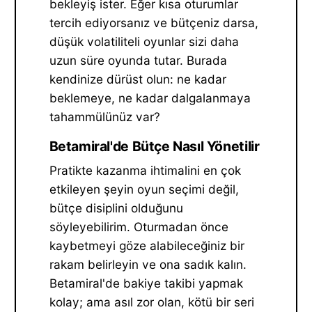
bekleyiş ister. Eğer kısa oturumlar
tercih ediyorsanız ve bütçeniz darsa,
düşük volatiliteli oyunlar sizi daha
uzun süre oyunda tutar. Burada
kendinize dürüst olun: ne kadar
beklemeye, ne kadar dalgalanmaya
tahammülünüz var?
Betamiral'de Bütçe Nasıl Yönetilir
Pratikte kazanma ihtimalini en çok
etkileyen şeyin oyun seçimi değil,
bütçe disiplini olduğunu
söyleyebilirim. Oturmadan önce
kaybetmeyi göze alabileceğiniz bir
rakam belirleyin ve ona sadık kalın.
Betamiral'de bakiye takibi yapmak
kolay; ama asıl zor olan, kötü bir seri