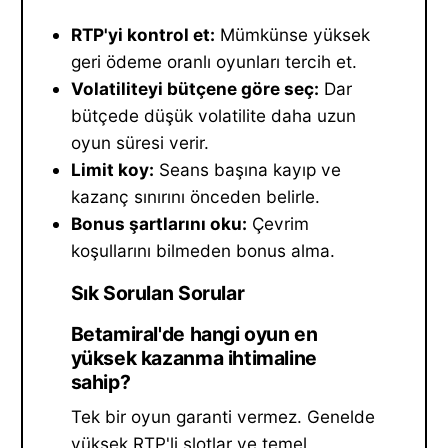
RTP'yi kontrol et:
Mümkünse yüksek
geri ödeme oranlı oyunları tercih et.
Volatiliteyi bütçene göre seç:
Dar
bütçede düşük volatilite daha uzun
oyun süresi verir.
Limit koy:
Seans başına kayıp ve
kazanç sınırını önceden belirle.
Bonus şartlarını oku:
Çevrim
koşullarını bilmeden bonus alma.
Sık Sorulan Sorular
Betamiral'de hangi oyun en
yüksek kazanma ihtimaline
sahip?
Tek bir oyun garanti vermez. Genelde
yüksek RTP'li slotlar ve temel