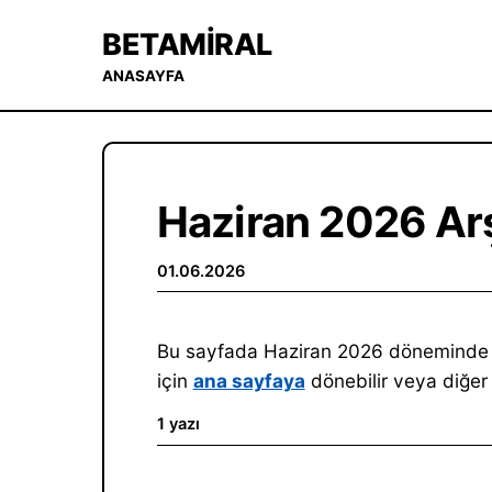
BETAMIRAL
ANASAYFA
Haziran 2026 Arş
01.06.2026
Bu sayfada Haziran 2026 döneminde yay
için
ana sayfaya
dönebilir veya diğer a
1 yazı