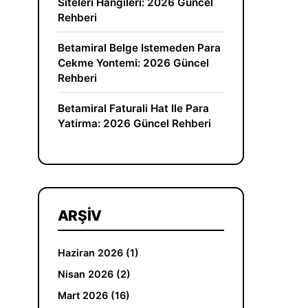
Siteleri Hangileri: 2026 Güncel
Rehberi
Betamiral Belge Istemeden Para
Cekme Yontemi: 2026 Güncel
Rehberi
Betamiral Faturali Hat Ile Para
Yatirma: 2026 Güncel Rehberi
ARŞIV
Haziran 2026 (1)
Nisan 2026 (2)
Mart 2026 (16)