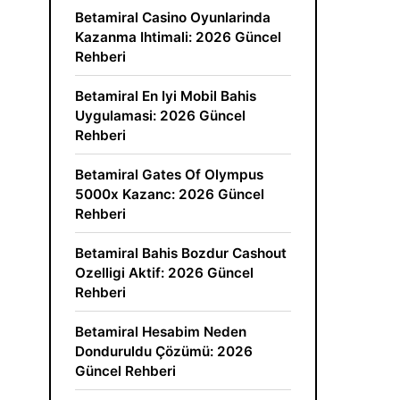
Betamiral Casino Oyunlarinda
Kazanma Ihtimali: 2026 Güncel
Rehberi
Betamiral En Iyi Mobil Bahis
Uygulamasi: 2026 Güncel
Rehberi
Betamiral Gates Of Olympus
5000x Kazanc: 2026 Güncel
Rehberi
Betamiral Bahis Bozdur Cashout
Ozelligi Aktif: 2026 Güncel
Rehberi
Betamiral Hesabim Neden
Donduruldu Çözümü: 2026
Güncel Rehberi