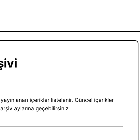
ivi
ınlanan içerikler listelenir. Güncel içerikler
rşiv aylarına geçebilirsiniz.