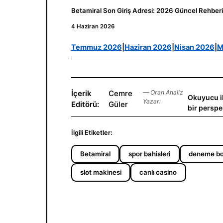
Betamiral Son Giriş Adresi: 2026 Güncel Rehberi
4 Haziran 2026
Temmuz 2026
|
Haziran 2026
|
Nisan 2026
|
M
İçerik
Cemre
— Oran Analiz
Okuyucu i
Yazarı
Editörü:
Güler
bir perspe
İlgili Etiketler:
Betamiral
spor bahisleri
deneme b
slot makinesi
canlı casino