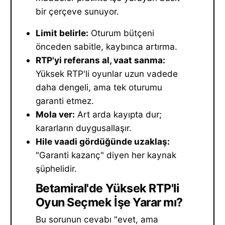
bir çerçeve sunuyor.
Limit belirle:
Oturum bütçeni
önceden sabitle, kaybınca artırma.
RTP'yi referans al, vaat sanma:
Yüksek RTP'li oyunlar uzun vadede
daha dengeli, ama tek oturumu
garanti etmez.
Mola ver:
Art arda kayıpta dur;
kararların duygusallaşır.
Hile vaadi gördüğünde uzaklaş:
"Garanti kazanç" diyen her kaynak
şüphelidir.
Betamiral'de Yüksek RTP'li
Oyun Seçmek İşe Yarar mı?
Bu sorunun cevabı "evet, ama