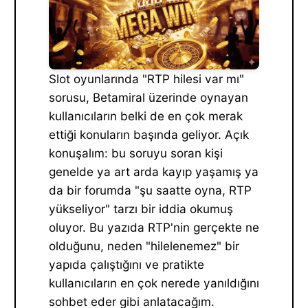
Slot oyunlarında "RTP hilesi var mı"
sorusu, Betamiral üzerinde oynayan
kullanıcıların belki de en çok merak
ettiği konuların başında geliyor. Açık
konuşalım: bu soruyu soran kişi
genelde ya art arda kayıp yaşamış ya
da bir forumda "şu saatte oyna, RTP
yükseliyor" tarzı bir iddia okumuş
oluyor. Bu yazıda RTP'nin gerçekte ne
olduğunu, neden "hilelenemez" bir
yapıda çalıştığını ve pratikte
kullanıcıların en çok nerede yanıldığını
sohbet eder gibi anlatacağım.