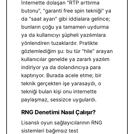
İnternette dolaşan "RTP arttırma
butonu", "garanti free spin tekniği" ya
da "saat ayarı" gibi iddialara gelince;
bunların çoğu ya tamamen uydurma
ya da kullanıcıyı şüpheli yazılımlara
yönlendiren tuzaklardır. Pratikte
gözlemlediğim şu: bu tür "hile" arayan
kullanıcılar genelde ya zararlı yazılım
indiriyor ya da dolandırıcıya para
kaptırıyor. Burada acele etme; bir
teknik gerçekten işe yarasaydı, o
tekniği bulan kişi onu internette
paylaşmaz, sessizce uygulardı.
RNG Denetimi Nasıl Çalışır?
Lisanslı oyun sağlayıcılarının RNG
sistemleri bağımsız test