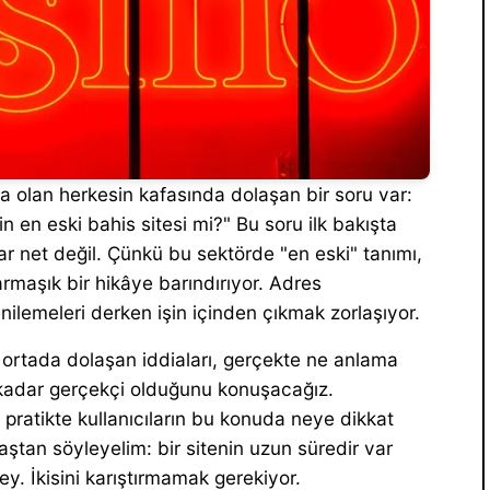
a olan herkesin kafasında dolaşan bir soru var:
 en eski bahis sitesi mi?" Bu soru ilk bakışta
r net değil. Çünkü bu sektörde "en eski" tanımı,
karmaşık bir hikâye barındırıyor. Adres
enilemeleri derken işin içinden çıkmak zorlaşıyor.
 ortada dolaşan iddiaları, gerçekte ne anlama
e kadar gerçekçi olduğunu konuşacağız.
pratikte kullanıcıların bu konuda neye dikkat
ştan söyleyelim: bir sitenin uzun süredir var
ey. İkisini karıştırmamak gerekiyor.