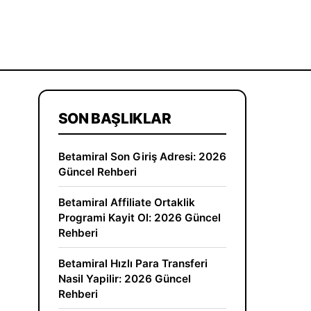
SON BAŞLIKLAR
Betamiral Son Giriş Adresi: 2026
Güncel Rehberi
Betamiral Affiliate Ortaklik
Programi Kayit Ol: 2026 Güncel
Rehberi
Betamiral Hızlı Para Transferi
Nasil Yapilir: 2026 Güncel
Rehberi