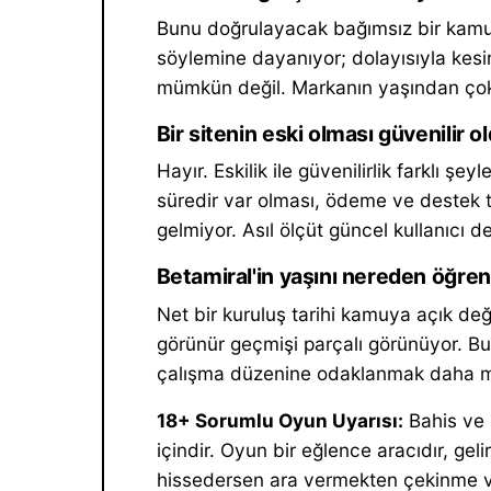
Bunu doğrulayacak bağımsız bir kamu
söylemine dayanıyor; dolayısıyla kesin
mümkün değil. Markanın yaşından çok
Bir sitenin eski olması güvenilir 
Hayır. Eskilik ile güvenilirlik farklı ş
süredir var olması, ödeme ve destek
gelmiyor. Asıl ölçüt güncel kullanıcı d
Betamiral'in yaşını nereden öğren
Net bir kuruluş tarihi kamuya açık değ
görünür geçmişi parçalı görünüyor. Bu
çalışma düzenine odaklanmak daha ma
18+ Sorumlu Oyun Uyarısı:
Bahis ve 
içindir. Oyun bir eğlence aracıdır, geli
hissedersen ara vermekten çekinme 