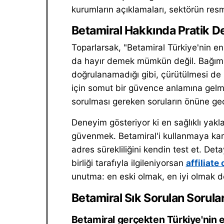
kurumların açıklamaları, sektörün resmi
Betamiral Hakkında Pratik 
Toparlarsak, "Betamiral Türkiye'nin en
da hayır demek mümkün değil. Bağımsız
doğrulanamadığı gibi, çürütülmesi de 
için somut bir güvence anlamına gelmi
sorulması gereken soruların önüne geç
Deneyim gösteriyor ki en sağlıklı yak
güvenmek. Betamiral'i kullanmaya kara
adres sürekliliğini kendin test et. Detay
birliği tarafıyla ilgileniyorsan
affiliate
unutma: en eski olmak, en iyi olmak d
Betamiral Sık Sorulan Sorula
Betamiral gerçekten Türkiye'nin e