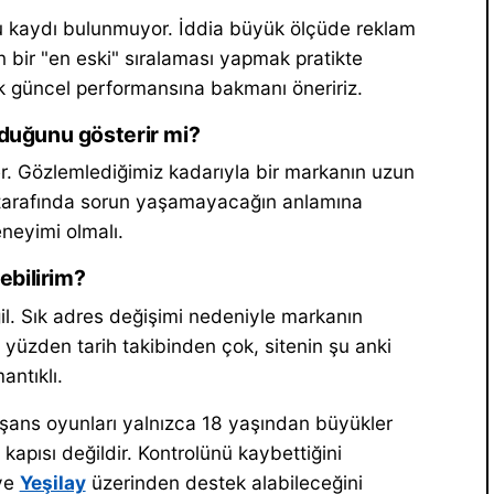
 kaydı bulunmuyor. İddia büyük ölçüde reklam
 bir "en eski" sıralaması yapmak pratikte
 güncel performansına bakmanı öneririz.
olduğunu gösterir mi?
eyler. Gözlemlediğimiz kadarıyla bir markanın uzun
 tarafında sorun yaşamayacağın anlamına
eneyimi olmalı.
ebilirim?
il. Sık adres değişimi nedeniyle markanın
 yüzden tarih takibinden çok, sitenin şu anki
ntıklı.
şans oyunları yalnızca 18 yaşından büyükler
r kapısı değildir. Kontrolünü kaybettiğini
ve
Yeşilay
üzerinden destek alabileceğini