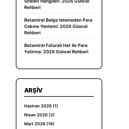
Siteleri Hangileri: 2026 Güncel
Rehberi
Betamiral Belge Istemeden Para
Cekme Yontemi: 2026 Güncel
Rehberi
Betamiral Faturali Hat Ile Para
Yatirma: 2026 Güncel Rehberi
ARŞIV
Haziran 2026 (1)
Nisan 2026 (2)
Mart 2026 (16)