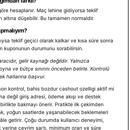
ğımdan farklı?
öre hesaplanır. Maç lehine gidiyorsa teklif
ın altına düşebilir. Bu tamamen normaldir.
apmalıyım?
ysa teklif geçici olarak kalkar ve kısa süre sonra
ten kuponunun durumunu sorabilirsin.
acıdır, gelir kaynağı değildir. Yalnızca
yna ve bütçe sınırını önceden belirle. Kontrolü
k hatlarına başvur.
on kontrol, bahis bozdur cashout ozelligi aktif mi
na değil giriş adresi, ödeme akışı ve destek
 birlikte bakmayı önerir. Pratikte ilk çekimden
, yoğun saatlerde yaşanabilecek beklemeleri
hâle getirir. Çoğu durumda kullanıcı deneyimi,
 yerine çevrim şartı, minimum oran ve süre