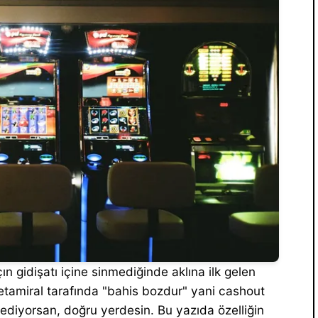
 gidişatı içine sinmediğinde aklına ilk gelen
tamiral tarafında "bahis bozdur" yani cashout
k ediyorsan, doğru yerdesin. Bu yazıda özelliğin