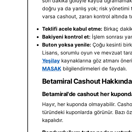
son dakika golüyle kayba uğramamak 
doğru ya da yanlış yok; risk yönetimi 
varsa cashout, zararı kontrol altında t
Teklifi acele kabul etme:
Birkaç dakik
Bakiyeni kontrol et:
İşlem sonrası yan
Buton yoksa yenile:
Çoğu kesinti bir
Lisans, sorumlu oyun ve mevzuat taraf
Yeşilay
kaynaklarına göz atmanı öneri
MASAK
bilgilendirmeleri de faydalı.
Betamiral Cashout Hakkında 
Betamiral'de cashout her kupond
Hayır, her kuponda olmayabilir. Casho
türündeki kuponlarda görünür. Bazı öz
kapalıdır.