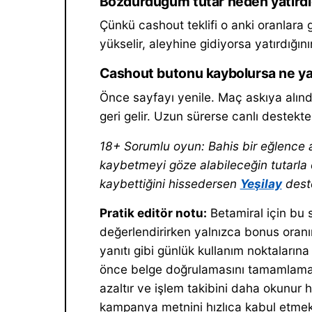
Bozdurduğum tutar neden yatırdı
Çünkü cashout teklifi o anki oranlara g
yükselir, aleyhine gidiyorsa yatırdığın
Cashout butonu kaybolursa ne y
Önce sayfayı yenile. Maç askıya alındı
geri gelir. Uzun sürerse canlı destek
18+ Sorumlu oyun: Bahis bir eğlence ar
kaybetmeyi göze alabileceğin tutarla o
kaybettiğini hissedersen
Yeşilay
deste
Pratik editör notu:
Betamiral için bu s
değerlendirirken yalnızca bonus oranı
yanıtı gibi günlük kullanım noktalarına
önce belge doğrulamasını tamamlamak
azaltır ve işlem takibini daha okunur 
kampanya metnini hızlıca kabul etmek