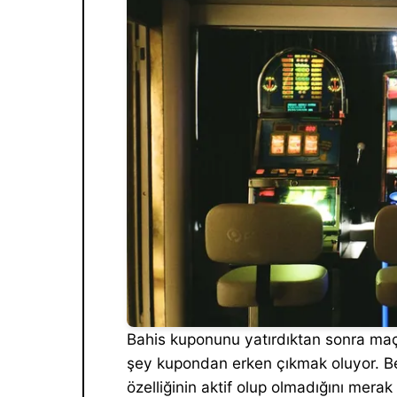
Bahis kuponunu yatırdıktan sonra maçın
şey kupondan erken çıkmak oluyor. Be
özelliğinin aktif olup olmadığını mera