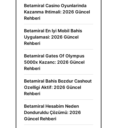
Betamiral Casino Oyunlarinda
Kazanma Ihtimali: 2026 Güncel
Rehberi
Betamiral En Iyi Mobil Bahis
Uygulamasi: 2026 Güncel
Rehberi
Betamiral Gates Of Olympus
5000x Kazanc: 2026 Güncel
Rehberi
Betamiral Bahis Bozdur Cashout
Ozelligi Aktif: 2026 Güncel
Rehberi
Betamiral Hesabim Neden
Donduruldu Çözümü: 2026
Güncel Rehberi