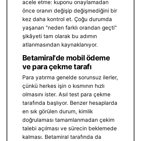
acele etme: kuponu onaylamadan
önce oranın değişip değişmediğini bir
kez daha kontrol et. Çoğu durumda
yaşanan "neden farklı orandan geçti"
şikâyeti tam olarak bu adımın
atlanmasından kaynaklanıyor.
Betamiral'de mobil ödeme
ve para çekme tarafı
Para yatırma genelde sorunsuz ilerler,
çünkü herkes işin o kısmının hızlı
olmasını ister. Asıl test para çekme
tarafında başlıyor. Benzer hesaplarda
en sık görülen durum, kimlik
doğrulaması tamamlanmadan çekim
talebi açılması ve sürecin beklemede
kalması. Betamiral tarafında da