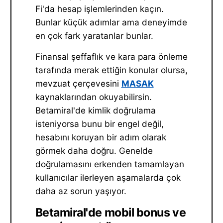
Fi'da hesap işlemlerinden kaçın.
Bunlar küçük adımlar ama deneyimde
en çok fark yaratanlar bunlar.
Finansal şeffaflık ve kara para önleme
tarafında merak ettiğin konular olursa,
mevzuat çerçevesini
MASAK
kaynaklarından okuyabilirsin.
Betamiral'de kimlik doğrulama
isteniyorsa bunu bir engel değil,
hesabını koruyan bir adım olarak
görmek daha doğru. Genelde
doğrulamasını erkenden tamamlayan
kullanıcılar ilerleyen aşamalarda çok
daha az sorun yaşıyor.
Betamiral'de mobil bonus ve