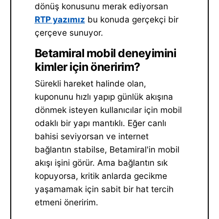
dönüş konusunu merak ediyorsan
RTP yazımız
bu konuda gerçekçi bir
çerçeve sunuyor.
Betamiral mobil deneyimini
kimler için öneririm?
Sürekli hareket halinde olan,
kuponunu hızlı yapıp günlük akışına
dönmek isteyen kullanıcılar için mobil
odaklı bir yapı mantıklı. Eğer canlı
bahisi seviyorsan ve internet
bağlantın stabilse, Betamiral'in mobil
akışı işini görür. Ama bağlantın sık
kopuyorsa, kritik anlarda gecikme
yaşamamak için sabit bir hat tercih
etmeni öneririm.