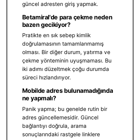
güncel adresten giriş yapmak.
Betamiral'de para çekme neden
bazen gecikiyor?
Pratikte en sık sebep kimlik
doğrulamasının tamamlanmamış
olması. Bir diğer durum, yatırma ve
çekme yönteminin uyuşmaması. Bu
iki adımı düzeltmek çoğu durumda
süreci hızlandırıyor.
Mobilde adres bulunamadığında
ne yapmalı?
Panik yapma; bu genelde rutin bir
adres güncellemesidir. Güncel
bağlantıyı doğrula, arama
sonuçlarındaki rastgele linklere