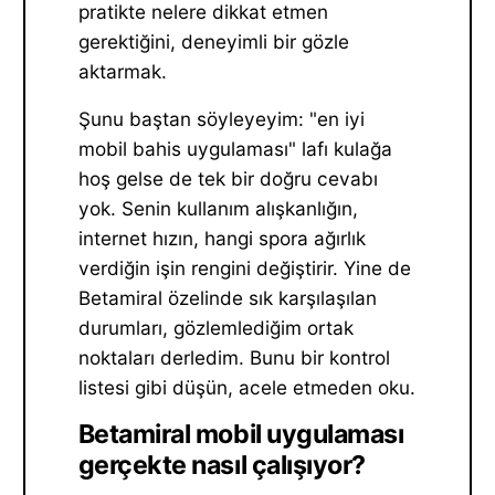
pratikte nelere dikkat etmen
gerektiğini, deneyimli bir gözle
aktarmak.
Şunu baştan söyleyeyim: "en iyi
mobil bahis uygulaması" lafı kulağa
hoş gelse de tek bir doğru cevabı
yok. Senin kullanım alışkanlığın,
internet hızın, hangi spora ağırlık
verdiğin işin rengini değiştirir. Yine de
Betamiral özelinde sık karşılaşılan
durumları, gözlemlediğim ortak
noktaları derledim. Bunu bir kontrol
listesi gibi düşün, acele etmeden oku.
Betamiral mobil uygulaması
gerçekte nasıl çalışıyor?