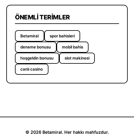
ÖNEMLI TERIMLER
Betamiral
spor bahisleri
deneme bonusu
mobil bahis
hoşgeldin bonusu
slot makinesi
canlı casino
© 2026 Betamiral. Her hakkı mahfuzdur.