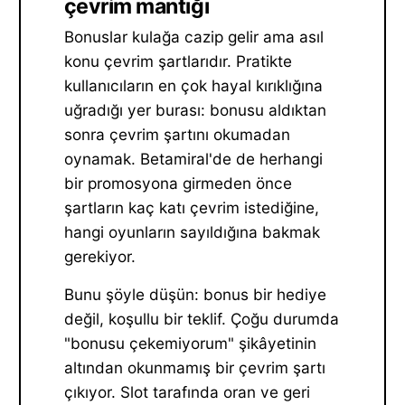
çevrim mantığı
Bonuslar kulağa cazip gelir ama asıl
konu çevrim şartlarıdır. Pratikte
kullanıcıların en çok hayal kırıklığına
uğradığı yer burası: bonusu aldıktan
sonra çevrim şartını okumadan
oynamak. Betamiral'de de herhangi
bir promosyona girmeden önce
şartların kaç katı çevrim istediğine,
hangi oyunların sayıldığına bakmak
gerekiyor.
Bunu şöyle düşün: bonus bir hediye
değil, koşullu bir teklif. Çoğu durumda
"bonusu çekemiyorum" şikâyetinin
altından okunmamış bir çevrim şartı
çıkıyor. Slot tarafında oran ve geri