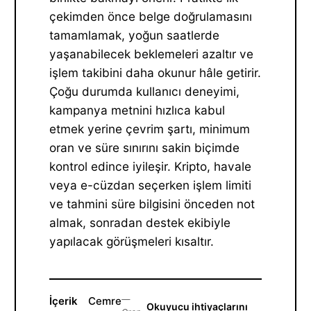
çekimden önce belge doğrulamasını
tamamlamak, yoğun saatlerde
yaşanabilecek beklemeleri azaltır ve
işlem takibini daha okunur hâle getirir.
Çoğu durumda kullanıcı deneyimi,
kampanya metnini hızlıca kabul
etmek yerine çevrim şartı, minimum
oran ve süre sınırını sakin biçimde
kontrol edince iyileşir. Kripto, havale
veya e-cüzdan seçerken işlem limiti
ve tahmini süre bilgisini önceden not
almak, sonradan destek ekibiyle
yapılacak görüşmeleri kısaltır.
İçerik
Cemre
—
Okuyucu ihtiyaçlarını