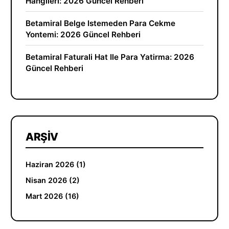
Hangileri: 2026 Güncel Rehberi
Betamiral Belge Istemeden Para Cekme
Yontemi: 2026 Güncel Rehberi
Betamiral Faturali Hat Ile Para Yatirma: 2026
Güncel Rehberi
ARŞIV
Haziran 2026 (1)
Nisan 2026 (2)
Mart 2026 (16)