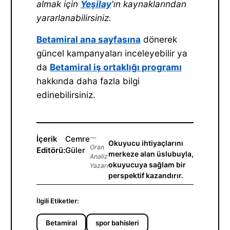
almak için
Yeşilay
'ın kaynaklarından
yararlanabilirsiniz.
Betamiral ana sayfasına
dönerek
güncel kampanyaları inceleyebilir ya
da
Betamiral iş ortaklığı programı
hakkında daha fazla bilgi
edinebilirsiniz.
İçerik
Cemre
—
Okuyucu ihtiyaçlarını
Oran
Editörü:
Güler
merkeze alan üslubuyla,
Analiz
okuyucuya sağlam bir
Yazarı
perspektif kazandırır.
İlgili Etiketler:
Betamiral
spor bahisleri